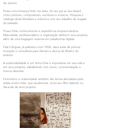
de Janeiro.
Possui uma herança forte nas artes, do seu pai ao seu bisavô,
como pintores, compositores, escritores e músicos. Pesquisa e
cataloga obras familiares e relaciona com seu trabalho de resgate
do passado.
Possui forte conhecimento e experiência empreendedora.
Maturidade, profissionalismo e organização definem seus projetos,
além de uma bagagem extensa em plataformas digitais.
Fala 5 línguas, já palestrou num TEDx, dava aulas de pintura,
inovação e consultoria para clientes e alunos do Brasil e do
exterior.
A sustentabilidade é um tema forte e importante em sua vida e
em seus projetos, trabalhando com reuso, conscientização e
menos descarte.
Feminismo e maternidade também são temas abordados pela
artista recém-mãe, que atualmente, inclui seu filho Valentin no
dia-a-dia de seus projetos.