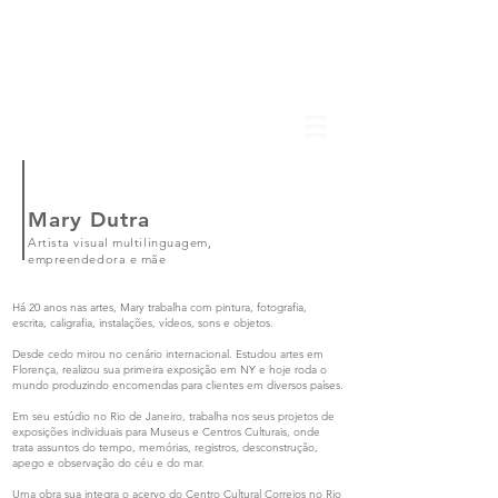
Mary Dutra
Artista visual multilinguagem,
empreendedora e mãe
Há 20 anos nas artes, Mary trabalha com pintura, fotografia,
escrita, caligrafia, instalações, vídeos, sons e objetos.
Desde cedo mirou no cenário internacional. Estudou artes em
Florença, realizou sua primeira exposição em NY e hoje roda o
mundo produzindo encomendas para clientes em diversos países.
Em seu estúdio no Rio de Janeiro, trabalha nos seus projetos de
exposições individuais para Museus e Centros Culturais, onde
trata assuntos do tempo, memórias, registros, desconstrução,
apego e observação do céu e do mar.
Uma obra sua integra o acervo do Centro Cultural Correios no Rio