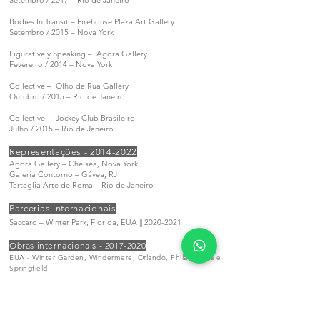
Setembro / 2017 – Rio de Janeiro
Bodies In Transit – Firehouse Plaza Art Gallery
Setembro / 2015 – Nova York
Figuratively Speaking – Agora Gallery
Fevereiro / 2014 – Nova York
Collective – Olho da Rua Gallery
Outubro / 2015 – Rio de Janeiro
Collective – Jockey Club Brasileiro
Julho / 2015 – Rio de Janeiro
Representações -
2014-2022
Agora Gallery – Chelsea, Nova York
Galeria Contorno – Gávea, RJ
Tartaglia Arte de Roma – Rio de Janeiro
Parcerias internacionais
Saccaro – Winter Park, Florida, EUA ||
2020-2021
Obras internacionais -
2017-2020
EUA - Winter Garden, Windermere,
Orlando,
Philadelphia e
Springfield
FRANÇA - Paris
HOLANDA - Utrecht
ITÁLIA - Florença
MALÁSIA - Kuala Lumpur