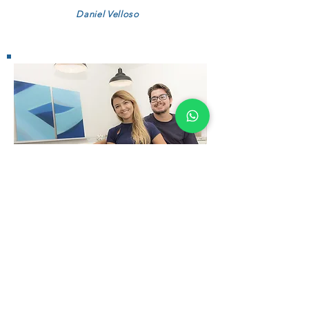
Daniel Velloso
Sempre que chegamos em casa e vemos
que na primeira parede à vista da porta
aberta tem pendurado um abstrato azul,
nosso dia fica mais feliz pela beleza dos
traços e cores.